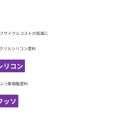
フサイクルコストの低減に
アクリルシリコン塗料
シリコン
ふつ素樹脂塗料
フッソ