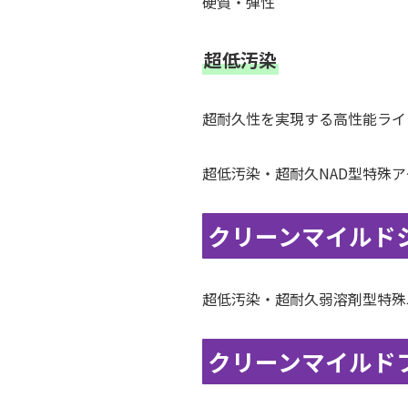
硬質・弾性
超低汚染
超耐久性を実現する高性能ライ
超低汚染・超耐久NAD型特殊
クリーンマイルド
超低汚染・超耐久弱溶剤型特殊
クリーンマイルド