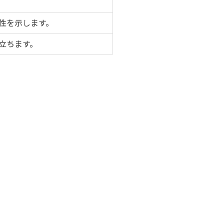
性を示します。
立ちます。