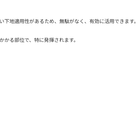
い下地適用性があるため、無駄がなく、有効に活用できます。
かかる部位で、特に発揮されます。