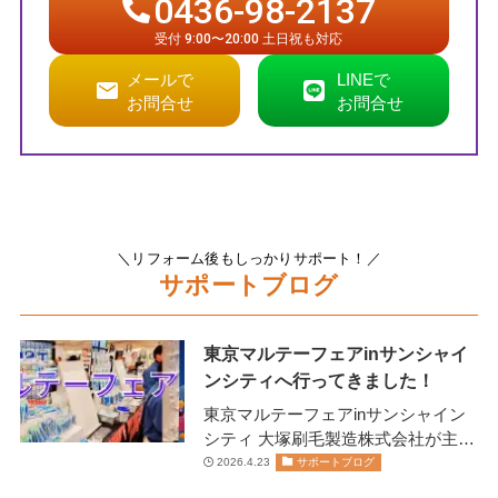
0436-98-2137
受付 9:00〜20:00 土日祝も対応
メールで
LINEで
お問合せ
お問合せ
＼リフォーム後もしっかりサポート！／
サポートブログ
東京マルテーフェアinサンシャイ
ンシティへ行ってきました！
東京マルテーフェアinサンシャイン
シティ 大塚刷毛製造株式会社が主催
します 2026年2月13日(金)14日(土)に
2026.4.23
サポートブログ
開催されま…