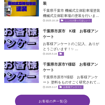
装
千葉県千葉市 機械式立体駐車場塗装
機械式立体駐車場の塗装を行いまし
た！✨ 機械式立体駐車場とは？ エレ
2025.10.19
ここだけ塗ってほしい！
ベータ…
千葉県市原市 K様 お客様アン
ケート
お客様アンケートのご記入、ありが
とうございます！✨ …
2025.5.16
千葉県市原市Y様邸 お客様アン
ケート
千葉県市原市Y様邸 お客様アンケ
ート 塗料をものすごく研究されてい
て、お客様の大事な家を守ると言う
2025.3.17
お客様アンケート
社長の誠意をすごく感じ絶対間違い
な…
お客様の声一覧