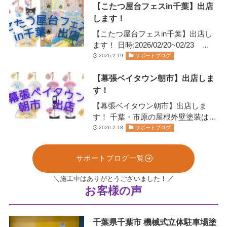
【こたつ屋台フェスin千葉】出店
します！
【こたつ屋台フェスin千葉】出店し
ます！ 日時:2026/02/20~02/23
11:00~20:00日にちにより営業…
2026.2.19
サポートブログ
【幕張ベイタウン朝市】出店しま
す！
【幕張ベイタウン朝市】出店しま
す！ 千葉・市原の屋根外壁塗装は、
お任せください！株式会社リペイン
2026.2.18
サポートブログ
ト🫟 …
サポートブログ一覧
＼施工中はありがとうございました！／
お客様の声
千葉県千葉市 機械式立体駐車場塗