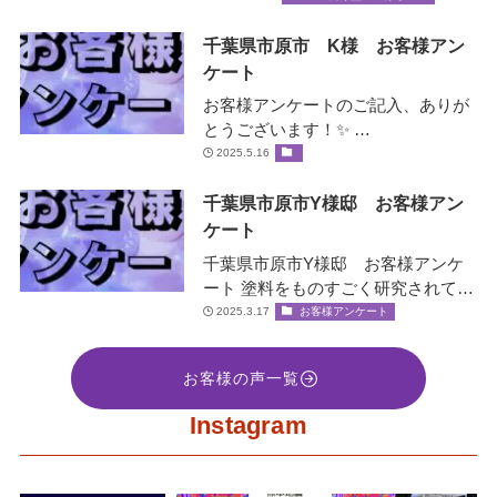
ベータ…
千葉県市原市 K様 お客様アン
ケート
お客様アンケートのご記入、ありが
とうございます！✨ …
2025.5.16
千葉県市原市Y様邸 お客様アン
ケート
千葉県市原市Y様邸 お客様アンケ
ート 塗料をものすごく研究されてい
て、お客様の大事な家を守ると言う
2025.3.17
お客様アンケート
社長の誠意をすごく感じ絶対間違い
な…
お客様の声一覧
Instagram