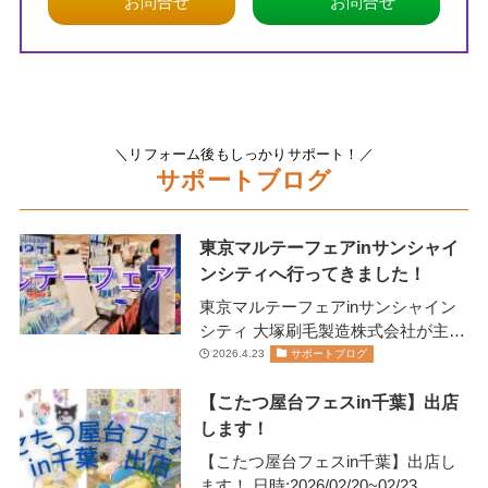
お問合せ
お問合せ
＼リフォーム後もしっかりサポート！／
サポートブログ
東京マルテーフェアinサンシャイ
ンシティへ行ってきました！
東京マルテーフェアinサンシャイン
シティ 大塚刷毛製造株式会社が主催
します 2026年2月13日(金)14日(土)に
2026.4.23
サポートブログ
開催されま…
【こたつ屋台フェスin千葉】出店
します！
【こたつ屋台フェスin千葉】出店し
ます！ 日時:2026/02/20~02/23