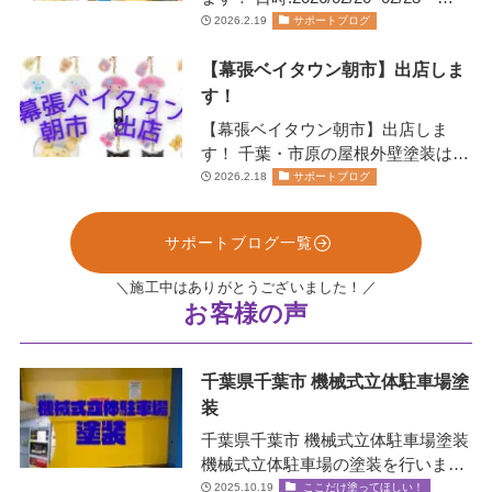
11:00~20:00日にちにより営業…
2026.2.19
サポートブログ
【幕張ベイタウン朝市】出店しま
す！
【幕張ベイタウン朝市】出店しま
す！ 千葉・市原の屋根外壁塗装は、
お任せください！株式会社リペイン
2026.2.18
サポートブログ
ト🫟 …
サポートブログ一覧
＼施工中はありがとうございました！／
お客様の声
千葉県千葉市 機械式立体駐車場塗
装
千葉県千葉市 機械式立体駐車場塗装
機械式立体駐車場の塗装を行いまし
た！✨ 機械式立体駐車場とは？ エレ
2025.10.19
ここだけ塗ってほしい！