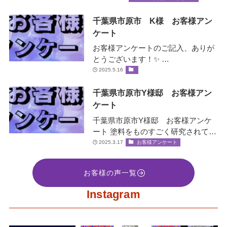
ベータ…
千葉県市原市 K様 お客様アン
ケート
お客様アンケートのご記入、ありが
とうございます！✨ …
2025.5.16
千葉県市原市Y様邸 お客様アン
ケート
千葉県市原市Y様邸 お客様アンケ
ート 塗料をものすごく研究されてい
て、お客様の大事な家を守ると言う
2025.3.17
お客様アンケート
社長の誠意をすごく感じ絶対間違い
な…
お客様の声一覧
Instagram