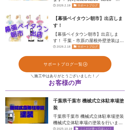
11:00~20:00日にちにより営業…
2026.2.19
サポートブログ
【幕張ベイタウン朝市】出店しま
す！
【幕張ベイタウン朝市】出店しま
す！ 千葉・市原の屋根外壁塗装は、
お任せください！株式会社リペイン
2026.2.18
サポートブログ
ト🫟 …
サポートブログ一覧
＼施工中はありがとうございました！／
お客様の声
千葉県千葉市 機械式立体駐車場塗
装
千葉県千葉市 機械式立体駐車場塗装
機械式立体駐車場の塗装を行いまし
た！✨ 機械式立体駐車場とは？ エレ
2025.10.19
ここだけ塗ってほしい！