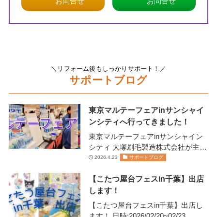
お問合せ
お問合せ
＼リフォーム後もしっかりサポート！／
サポートブログ
東京マルテーフェアinサンシャイ
ンシティへ行ってきました！
東京マルテーフェアinサンシャイン
シティ 大塚刷毛製造株式会社が主催
します 2026年2月13日(金)14日(土)に
2026.4.23
サポートブログ
開催されま…
【こたつ屋台フェスin千葉】出店
します！
【こたつ屋台フェスin千葉】出店し
ます！ 日時:2026/02/20~02/23