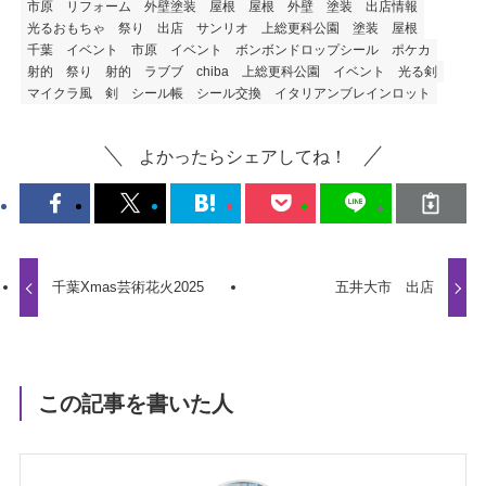
市原 リフォーム
外壁塗装 屋根
屋根 外壁 塗装
出店情報
光るおもちゃ
祭り 出店
サンリオ
上総更科公園
塗装 屋根
千葉 イベント
市原 イベント
ボンボンドロップシール
ポケカ
射的
祭り 射的
ラブブ
chiba
上総更科公園 イベント
光る剣
マイクラ風 剣
シール帳
シール交換
イタリアンブレインロット
よかったらシェアしてね！
千葉Xmas芸術花火2025
五井大市 出店
この記事を書いた人