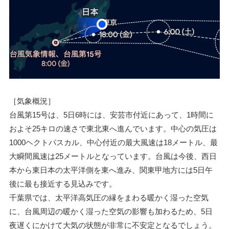
［気象概況］
台風第15号は、5日6時には、安芸市付近にあって、1時間に
およそ25キロの速さで東北東へ進んでいます。中心の気圧は
1000ヘクトパスカル、中心付近の最大風速は18メートル、最
大瞬間風速は25メートルとなっています。台風は今後、西日
本から東日本の太平洋側を東へ進み、関東甲地方には5日午
後に最も接近する見込みです。
千葉県では、太平洋高気圧の縁をまわる暖かく湿った空気
に、台風周辺の暖かく湿った空気の影響も加わるため、5日
夜遅くにかけて大気の状態が非常に不安定となるでしょう。