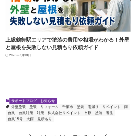
上総鶴舞駅エリアで塗装の費用や相場がわかる！外壁
と屋根を失敗しない見積もり依頼ガイド
2026年7月30日
サポートブログ
お知らせ
外壁塗装
塗装
リフォーム
千葉市 塗装
雨漏り
リペイント
雨
台風
台風対策
対策
株式会社リペイント
市原 塗装
養生
台風15号
大雨
見積もり