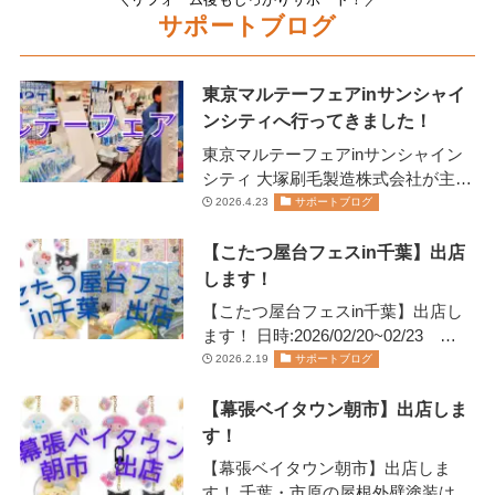
サポートブログ
東京マルテーフェアinサンシャイ
ンシティへ行ってきました！
東京マルテーフェアinサンシャイン
シティ 大塚刷毛製造株式会社が主催
します 2026年2月13日(金)14日(土)に
2026.4.23
サポートブログ
開催されま…
【こたつ屋台フェスin千葉】出店
します！
【こたつ屋台フェスin千葉】出店し
ます！ 日時:2026/02/20~02/23
11:00~20:00日にちにより営業…
2026.2.19
サポートブログ
【幕張ベイタウン朝市】出店しま
す！
【幕張ベイタウン朝市】出店しま
す！ 千葉・市原の屋根外壁塗装は、