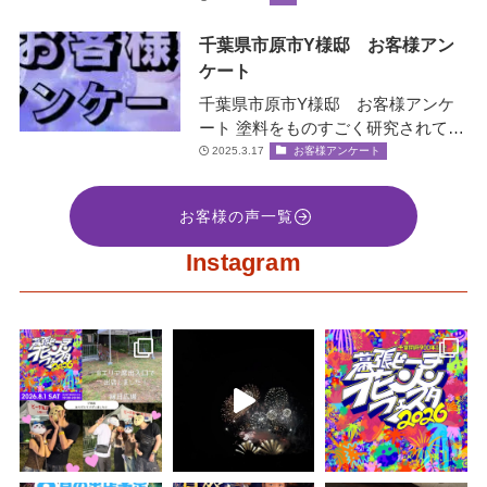
千葉県市原市Y様邸 お客様アン
ケート
千葉県市原市Y様邸 お客様アンケ
ート 塗料をものすごく研究されてい
て、お客様の大事な家を守ると言う
2025.3.17
お客様アンケート
社長の誠意をすごく感じ絶対間違い
な…
お客様の声一覧
Instagram