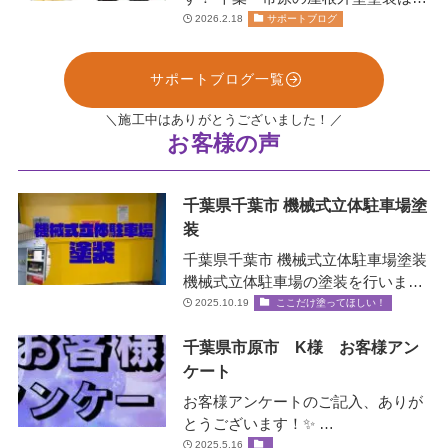
お任せください！株式会社リペイン
2026.2.18
サポートブログ
ト🫟 …
サポートブログ一覧
＼施工中はありがとうございました！／
お客様の声
千葉県千葉市 機械式立体駐車場塗
装
千葉県千葉市 機械式立体駐車場塗装
機械式立体駐車場の塗装を行いまし
た！✨ 機械式立体駐車場とは？ エレ
2025.10.19
ここだけ塗ってほしい！
ベータ…
千葉県市原市 K様 お客様アン
ケート
お客様アンケートのご記入、ありが
とうございます！✨ …
2025.5.16