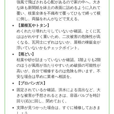
強風で飛ばされる心配があるので家の中へ。大き
な鉢も新聞紙を鉢土の表面に詰めるように入れて
覆い、枝葉全体を不織布で覆ってひもで縛って横
に倒し、両脇をれんがなどで支える。
【屋根瓦やトタン】
めくれたり壊れたりしていないか確認。とくに瓦
ははがれやすく重いため、二次被害の危険性が高
くなる。瓦同士にずれはないか、屋根の棟鈑金が
浮いていないかもチェックポイント。
【雨どい】
枯葉や砂が詰まっていないか確認。1階よりも2階
のほうが風雨が当たりやすいため破損の可能性が
高いが、自分で補修するのは危険も伴います。不
安な場合は早めに業者へ相談を。
【プロパンガス】
固定されているか確認。洪水による流出など、大
きな被害が予想されるときは、容器バルブを時計
回り(右)に回し、閉めておく。
支障が見つかった場合は、すぐに補修しておきま
しょう。