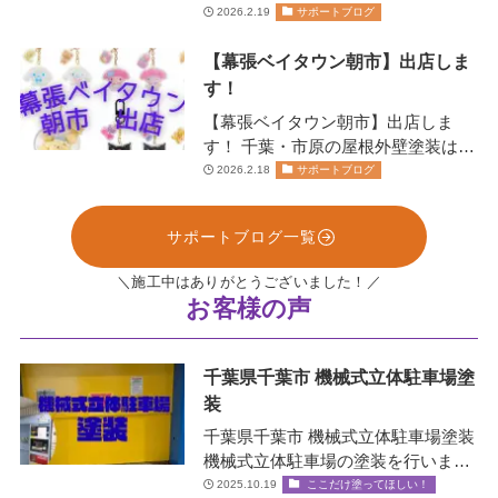
11:00~20:00日にちにより営業…
2026.2.19
サポートブログ
【幕張ベイタウン朝市】出店しま
す！
【幕張ベイタウン朝市】出店しま
す！ 千葉・市原の屋根外壁塗装は、
お任せください！株式会社リペイン
2026.2.18
サポートブログ
ト🫟 …
サポートブログ一覧
＼施工中はありがとうございました！／
お客様の声
千葉県千葉市 機械式立体駐車場塗
装
千葉県千葉市 機械式立体駐車場塗装
機械式立体駐車場の塗装を行いまし
た！✨ 機械式立体駐車場とは？ エレ
2025.10.19
ここだけ塗ってほしい！