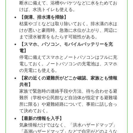
断水に備えて、浴槽やバケツなどに水をためてお
けば、水洗トイレも使える。
【側溝、排水溝を掃除】
枯葉やゴミなどは取り除いておく。排水溝の水は
けが悪いと豪雨時、急激に水位が上がり、周辺に
まで浸水被害をもたらす可能性がある。
【スマホ、パソコン、モバイルバッテリーを充
電】
停電に備えてスマホとノートパソコンはフルに充
電しておく。ノートパソコンの充電池は、スマホ
の充電にも使える。
【家の近くの避難所がどこか確認、家族とも情報
共有】
家族で緊急時の連絡手段や方法、待ち合わせる避
難所（学校や公民館など自治体が指定する避難場
所に限る）や避難経路について、事前に話し合っ
て決めておく。
【最新の情報を入手】
気象情報だけではなく、「洪水ハザードマップ」
「高潮ハザードマップ」などで自宅がどのような