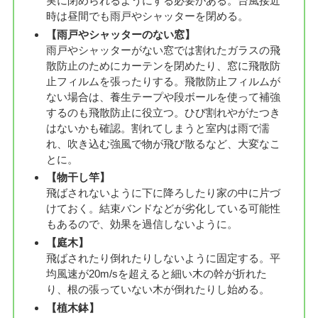
実に閉められるようにする必要がある。台風接近
時は昼間でも雨戸やシャッターを閉める。
【雨戸やシャッターのない窓】
雨戸やシャッターがない窓では割れたガラスの飛
散防止のためにカーテンを閉めたり、窓に飛散防
止フィルムを張ったりする。飛散防止フィルムが
ない場合は、養生テープや段ボールを使って補強
するのも飛散防止に役立つ。ひび割れやがたつき
はないかも確認。割れてしまうと室内は雨で濡
れ、吹き込む強風で物が飛び散るなど、大変なこ
とに。
【物干し竿】
飛ばされないように下に降ろしたり家の中に片づ
けておく。結束バンドなどが劣化している可能性
もあるので、効果を過信しないように。
【庭木】
飛ばされたり倒れたりしないように固定する。平
均風速が20m/sを超えると細い木の幹が折れた
り、根の張っていない木が倒れたりし始める。
【植木鉢】