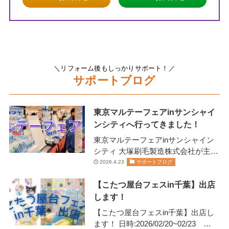
＼リフォーム後もしっかりサポート！／
サポートブログ
東京マルテーフェアinサンシャイ
ンシティへ行ってきました！
東京マルテーフェアinサンシャイン
シティ 大塚刷毛製造株式会社が主催
します 2026年2月13日(金)14日(土)に
2026.4.23
サポートブログ
開催されま…
【こたつ屋台フェスin千葉】出店
します！
【こたつ屋台フェスin千葉】出店し
ます！ 日時:2026/02/20~02/23