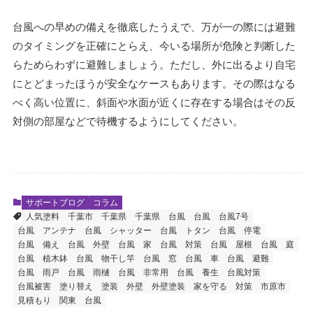
台風への早めの備えを徹底したうえで、万が一の際には避難
のタイミングを正確にとらえ、今いる場所が危険と判断した
らためらわずに避難しましょう。ただし、外に出るより自宅
にとどまったほうが安全なケースもあります。その際はなる
べく高い位置に、斜面や水面が近くに存在する場合はその反
対側の部屋などで待機するようにしてください。
サポートブログ
コラム
人気塗料
千葉市
千葉県
千葉県 台風
台風
台風7号
台風 アンテナ
台風 シャッター
台風 トタン
台風 停電
台風 備え
台風 外壁
台風 家
台風 対策
台風 屋根
台風 庭
台風 植木鉢
台風 物干し竿
台風 窓
台風 車
台風 避難
台風 雨戸
台風 雨樋
台風 非常用
台風 養生
台風対策
台風被害
塗り替え
塗装
外壁
外壁塗装
家を守る
対策
市原市
見積もり
関東 台風