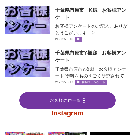
ベータ…
千葉県市原市 K様 お客様アン
ケート
お客様アンケートのご記入、ありが
とうございます！✨ …
2025.5.16
千葉県市原市Y様邸 お客様アン
ケート
千葉県市原市Y様邸 お客様アンケ
ート 塗料をものすごく研究されてい
て、お客様の大事な家を守ると言う
2025.3.17
お客様アンケート
社長の誠意をすごく感じ絶対間違い
な…
お客様の声一覧
Instagram