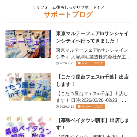
＼リフォーム後もしっかりサポート！／
サポートブログ
東京マルテーフェアinサンシャイ
ンシティへ行ってきました！
東京マルテーフェアinサンシャイン
シティ 大塚刷毛製造株式会社が主催
します 2026年2月13日(金)14日(土)に
2026.4.23
サポートブログ
開催されま…
【こたつ屋台フェスin千葉】出店
します！
【こたつ屋台フェスin千葉】出店し
ます！ 日時:2026/02/20~02/23
11:00~20:00日にちにより営業…
2026.2.19
サポートブログ
【幕張ベイタウン朝市】出店しま
す！
【幕張ベイタウン朝市】出店しま