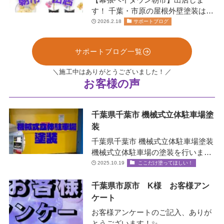
す！ 千葉・市原の屋根外壁塗装は、
お任せください！株式会社リペイン
2026.2.18
サポートブログ
ト🫟 …
サポートブログ一覧
＼施工中はありがとうございました！／
お客様の声
千葉県千葉市 機械式立体駐車場塗
装
千葉県千葉市 機械式立体駐車場塗装
機械式立体駐車場の塗装を行いまし
た！✨ 機械式立体駐車場とは？ エレ
2025.10.19
ここだけ塗ってほしい！
ベータ…
千葉県市原市 K様 お客様アン
ケート
お客様アンケートのご記入、ありが
とうございます！✨ …