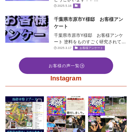
2025.5.16
千葉県市原市Y様邸 お客様アン
ケート
千葉県市原市Y様邸 お客様アンケ
ート 塗料をものすごく研究されてい
て、お客様の大事な家を守ると言う
2025.3.17
お客様アンケート
社長の誠意をすごく感じ絶対間違い
な…
お客様の声一覧
Instagram