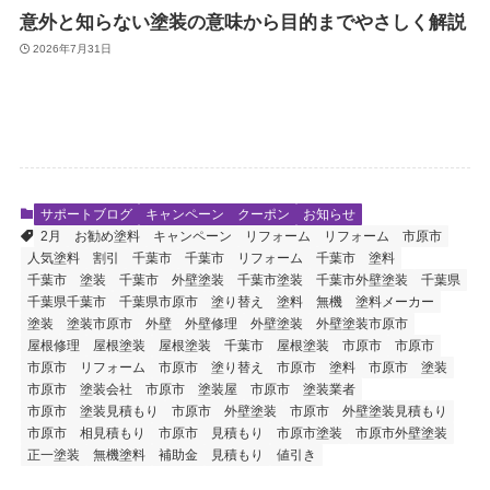
意外と知らない塗装の意味から目的までやさしく解説
2026年7月31日
サポートブログ
キャンペーン クーポン
お知らせ
2月
お勧め塗料
キャンペーン
リフォーム
リフォーム 市原市
人気塗料
割引
千葉市
千葉市 リフォーム
千葉市 塗料
千葉市 塗装
千葉市 外壁塗装
千葉市塗装
千葉市外壁塗装
千葉県
千葉県千葉市
千葉県市原市
塗り替え
塗料 無機
塗料メーカー
塗装
塗装市原市
外壁
外壁修理
外壁塗装
外壁塗装市原市
屋根修理
屋根塗装
屋根塗装 千葉市
屋根塗装 市原市
市原市
市原市 リフォーム
市原市 塗り替え
市原市 塗料
市原市 塗装
市原市 塗装会社
市原市 塗装屋
市原市 塗装業者
市原市 塗装見積もり
市原市 外壁塗装
市原市 外壁塗装見積もり
市原市 相見積もり
市原市 見積もり
市原市塗装
市原市外壁塗装
正一塗装
無機塗料
補助金
見積もり
値引き