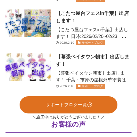
開催されま…
【こたつ屋台フェスin千葉】出店
します！
【こたつ屋台フェスin千葉】出店し
ます！ 日時:2026/02/20~02/23
11:00~20:00日にちにより営業…
2026.2.19
サポートブログ
【幕張ベイタウン朝市】出店しま
す！
【幕張ベイタウン朝市】出店しま
す！ 千葉・市原の屋根外壁塗装は、
お任せください！株式会社リペイン
2026.2.18
サポートブログ
ト🫟 …
サポートブログ一覧
＼施工中はありがとうございました！／
お客様の声