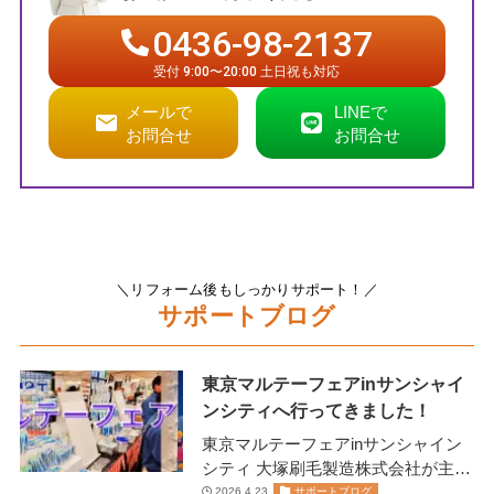
0436-98-2137
受付 9:00〜20:00 土日祝も対応
メールで
LINEで
お問合せ
お問合せ
＼リフォーム後もしっかりサポート！／
サポートブログ
東京マルテーフェアinサンシャイ
ンシティへ行ってきました！
東京マルテーフェアinサンシャイン
シティ 大塚刷毛製造株式会社が主催
します 2026年2月13日(金)14日(土)に
2026.4.23
サポートブログ