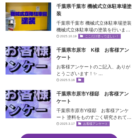
千葉県千葉市 機械式立体駐車場塗
装
千葉県千葉市 機械式立体駐車場塗装
機械式立体駐車場の塗装を行いまし
た！✨ 機械式立体駐車場とは？ エレ
2025.10.19
ここだけ塗ってほしい！
ベータ…
千葉県市原市 K様 お客様アン
ケート
お客様アンケートのご記入、ありが
とうございます！✨ …
2025.5.16
千葉県市原市Y様邸 お客様アン
ケート
千葉県市原市Y様邸 お客様アンケ
ート 塗料をものすごく研究されてい
て、お客様の大事な家を守ると言う
2025.3.17
お客様アンケート
社長の誠意をすごく感じ絶対間違い
な…