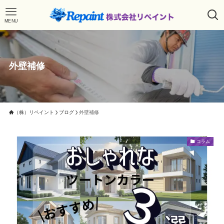
MENU
外壁補修
（株）リペイント
ブログ
外壁補修
コラム