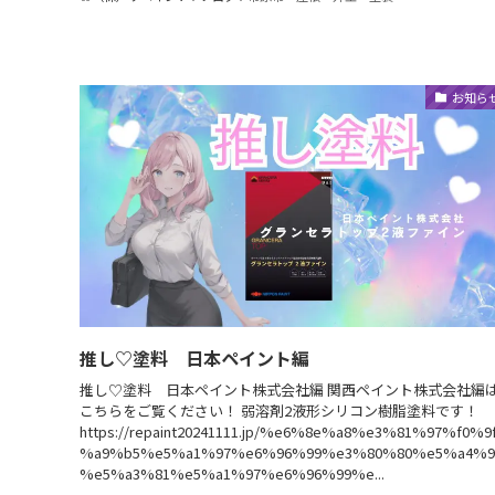
お知ら
推し♡塗料 日本ペイント編
推し♡塗料 日本ペイント株式会社編 関西ペイント株式会社編
こちらをご覧ください！ 弱溶剤2液形シリコン樹脂塗料です！
https://repaint20241111.jp/%e6%8e%a8%e3%81%97%f0%9
%a9%b5%e5%a1%97%e6%96%99%e3%80%80%e5%a4%9
%e5%a3%81%e5%a1%97%e6%96%99%e...