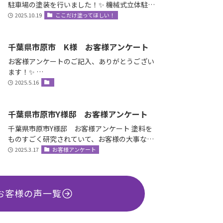
駐車場の塗装を行いました！✨ 機械式立体駐車
場とは？ エレベータ…
2025.10.19
ここだけ塗ってほしい！
千葉県市原市 K様 お客様アンケート
お客様アンケートのご記入、ありがとうござい
ます！✨ …
2025.5.16
千葉県市原市Y様邸 お客様アンケート
千葉県市原市Y様邸 お客様アンケート 塗料を
ものすごく研究されていて、お客様の大事な家
を守ると言う社長の誠意をすごく感じ絶対間違
2025.3.17
お客様アンケート
いな…
お客様の声一覧