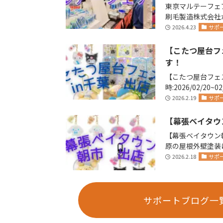
東京マルテーフェア
刷毛製造株式会社が主催します
(金)14日(土)に
2026.4.23
サポ
【こたつ屋台フ
す！
【こたつ屋台フェス
時:2026/02/20~
り営業…
2026.2.19
サポ
【幕張ベイタウ
【幕張ベイタウン朝市
原の屋根外壁塗装
社リペイント🫟 …
2026.2.18
サポ
サポートブログ一