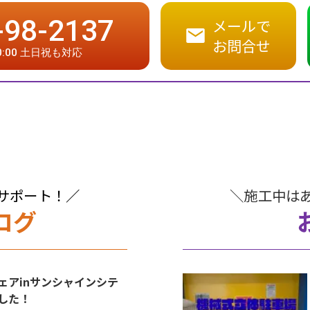
-98-2137
メールで
お問合せ
20:00 土日祝も対応
サポート！／
＼施工中は
ログ
ェアinサンシャインシテ
した！