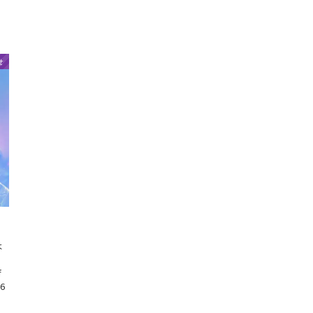
せ
は
f
6