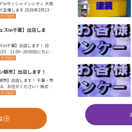
inサンシャインシティ 大塚
 2026年2月13日
開催されま…
ートブログ
ェスin千葉】出店しま
in千葉】出店します！ 日
02/23 11:00~20:00日にちによ
ートブログ
ン朝市】出店します！
】出店します！ 千葉・市
は、お任せください！株式会
ートブログ
覧