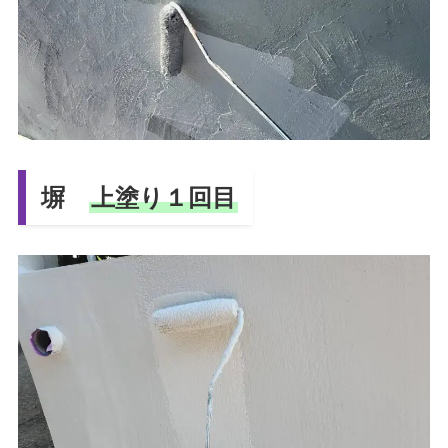
塀
上塗り１回目