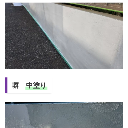
塀
中塗り