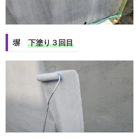
塀
下塗り３回目