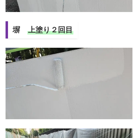
塀
上塗り２回目