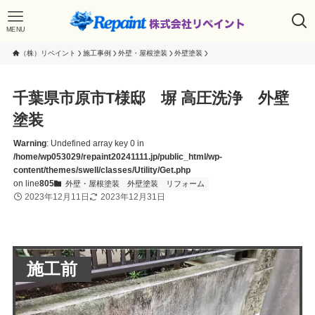
MENU
（株）リペイント
施工事例
外壁・屋根塗装
外壁塗装
千葉県市原市T様邸 塀 高圧洗浄 外壁
塗装
Warning
: Undefined array key 0 in
/home/wp053029/repaint20241111.jp/public_html/wp-
content/themes/swell/classes/Utility/Get.php
on line
805
外壁・屋根塗装
外壁塗装
リフォーム
2023年12月11日
2023年12月31日
施工前