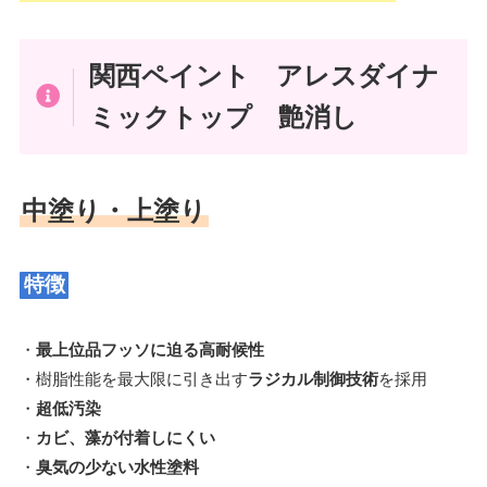
関西ペイント アレスダイナ
ミックトップ 艶消し
中塗り・上塗り
特徴
・
最上位品フッソに迫る高耐候性
・樹脂性能を最大限に引き出す
ラジカル制御技術
を採用
・
超低汚染
・
カビ、藻が付着しにくい
・
臭気の少ない水性塗料