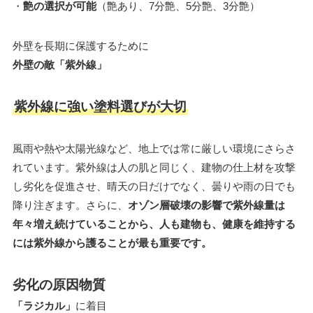
・
艶の選択が可能
（艶あり、7分艶、5分艶、3分艶）
外壁を長期に保護するために
外壁の敵「紫外線」
紫外線に強い塗料選びが大切
風雨や熱や太陽光線など、地上では常に厳しい環境にさらさ
れています。紫外線は人の肌と同じく、建物の仕上材を攻撃
し劣化を促進させ、晴天の日だけでなく、曇りや雨の日でも
降り注ぎます。さらに、
オゾン層破壊の影響で紫外線量は
年々増え続けていることから、人も建物も、健康を維持する
には紫外線から護ることが最も重要です。
劣化の原因物質
「ラジカル」
に着目