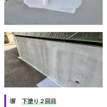
塀
下塗り２回目