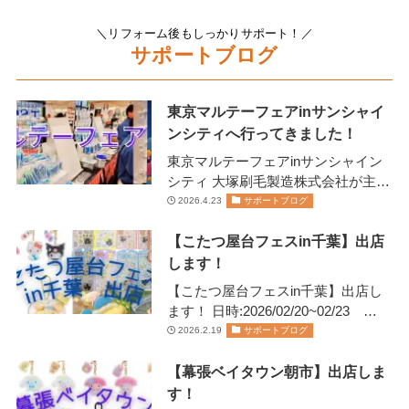
＼リフォーム後もしっかりサポート！／
サポートブログ
東京マルテーフェアinサンシャイ
ンシティへ行ってきました！
東京マルテーフェアinサンシャイン
シティ 大塚刷毛製造株式会社が主催
します 2026年2月13日(金)14日(土)に
2026.4.23
サポートブログ
開催されま…
【こたつ屋台フェスin千葉】出店
します！
【こたつ屋台フェスin千葉】出店し
ます！ 日時:2026/02/20~02/23
11:00~20:00日にちにより営業…
2026.2.19
サポートブログ
【幕張ベイタウン朝市】出店しま
す！