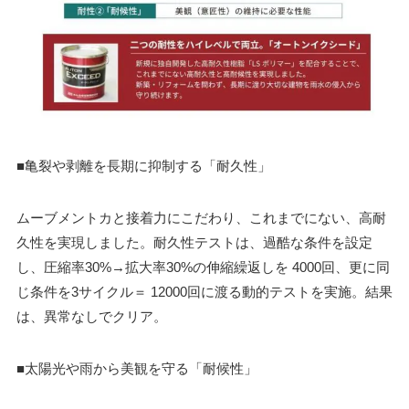
■亀裂や剥離を長期に抑制する「耐久性」
ムーブメントカと接着力にこだわり、これまでにない、高耐
久性を実現しました。耐久性テストは、過酷な条件を設定
し、圧縮率30%→拡大率30%の伸縮繰返しを 4000回、更に同
じ条件を3サイクル＝ 12000回に渡る動的テストを実施。結果
は、異常なしでクリア。
■太陽光や雨から美観を守る「耐候性」