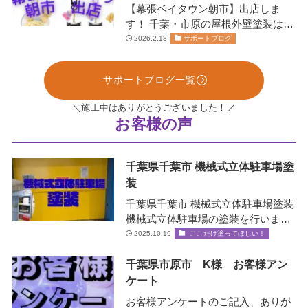
【幕張ベイタウン朝市】出店しま
す！ 千葉・市原の屋根外壁塗装は、
お任せください！株式会社リペイン
2026.2.18
サポートブログ
ト🫟 …
サポートブログ一覧
＼施工中はありがとうございました！／
お客様の声
千葉県千葉市 機械式立体駐車場塗
装
千葉県千葉市 機械式立体駐車場塗装
機械式立体駐車場の塗装を行いまし
た！✨ 機械式立体駐車場とは？ エレ
2025.10.19
ここだけ塗ってほしい！
ベータ…
千葉県市原市 K様 お客様アン
ケート
お客様アンケートのご記入、ありが