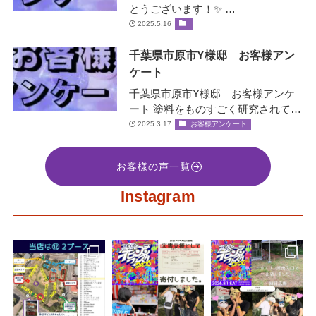
とうございます！✨ …
2025.5.16
千葉県市原市Y様邸 お客様アン
ケート
千葉県市原市Y様邸 お客様アンケ
ート 塗料をものすごく研究されてい
て、お客様の大事な家を守ると言う
2025.3.17
お客様アンケート
社長の誠意をすごく感じ絶対間違い
な…
お客様の声一覧
Instagram