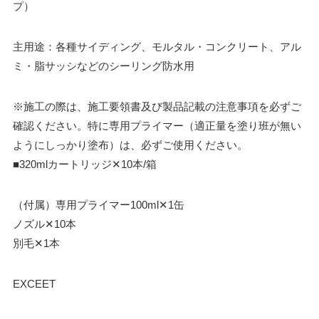
プ）
主用途：各種サイディング、モルタル・コンクリート、アル
ミ・脂サッシなどのシーリング防水用
※施工の際は、施工要領書及び製品記載の注意事項を必ずご
確認ください。特に専用プライマー（適正量を塗り班が無い
ようにしっかり塗布）は、必ずご使用ください。
■320mlカートリッジ✕10本/箱
（付属）専用プライマー100ml✕1缶
ノズル✕10本
別毛✕1本
EXCEET