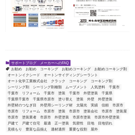
サポートブログ
メーカーへのFAQ
お勧め
お勧め コーキング
お勧めコーキング
お勧めコーキング剤
オートンイクシード
オートンサイディングシーラント
オート化学工業株式会社
クラック
コーキング
コーキング剤
シーリング剤
シーリング剤種類
ムーブメント
人気塗料
千葉市
千葉市 リフォーム
千葉市 塗装
千葉市 外壁塗装
千葉県
千葉県千葉市
千葉県市原市
塗り替え
塗装
外壁
外壁塗装
外壁材のつなぎ目
外壁用シーリング材
太陽光
実績 信頼
市原市
市原市 リフォーム
市原市 塗装
市原市 塗装会社
市原市 塗装屋
市原市 塗装業者
市原市 外壁塗装
市原市塗装
市原市外壁塗装
戸建て
戸建て住宅
最適
正一塗装
気密性
目地
目地切れ
見積もり
豊富な品揃え
適材適所
重要な役割
屋外