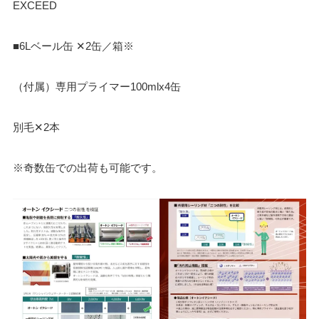
EXCEED
■6Lベール缶 ✕2缶／箱※
（付属）専用プライマー100mlx4缶
別毛✕2本
※奇数缶での出荷も可能です。