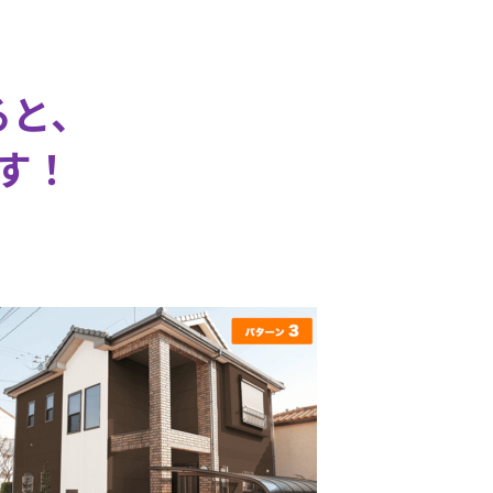
ると、
す！