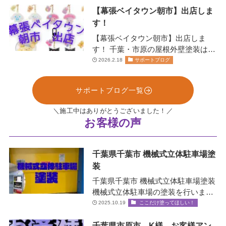
【幕張ベイタウン朝市】出店しま
す！
【幕張ベイタウン朝市】出店しま
す！ 千葉・市原の屋根外壁塗装は、
お任せください！株式会社リペイン
2026.2.18
サポートブログ
ト🫟 …
サポートブログ一覧
＼施工中はありがとうございました！／
お客様の声
千葉県千葉市 機械式立体駐車場塗
装
千葉県千葉市 機械式立体駐車場塗装
機械式立体駐車場の塗装を行いまし
た！✨ 機械式立体駐車場とは？ エレ
2025.10.19
ここだけ塗ってほしい！
ベータ…
千葉県市原市 K様 お客様アン