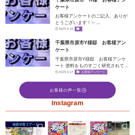
ケート
お客様アンケートのご記入、ありが
とうございます！✨ …
2025.5.16
千葉県市原市Y様邸 お客様アン
ケート
千葉県市原市Y様邸 お客様アンケ
ート 塗料をものすごく研究されてい
て、お客様の大事な家を守ると言う
2025.3.17
お客様アンケート
社長の誠意をすごく感じ絶対間違い
な…
お客様の声一覧
Instagram