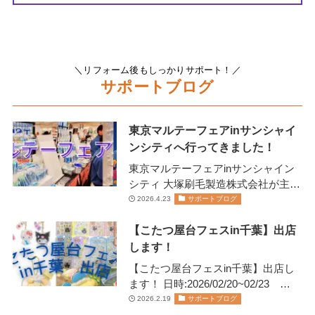
＼リフォーム後もしっかりサポート！／
サポートブログ
東京マルテーフェアinサンシャイ
ンシティへ行ってきました！
東京マルテーフェアinサンシャイン
シティ 大塚刷毛製造株式会社が主催
します 2026年2月13日(金)14日(土)に
2026.4.23
サポートブログ
開催されま…
【こたつ屋台フェスin千葉】出店
します！
【こたつ屋台フェスin千葉】出店し
ます！ 日時:2026/02/20~02/23
11:00~20:00日にちにより営業…
2026.2.19
サポートブログ