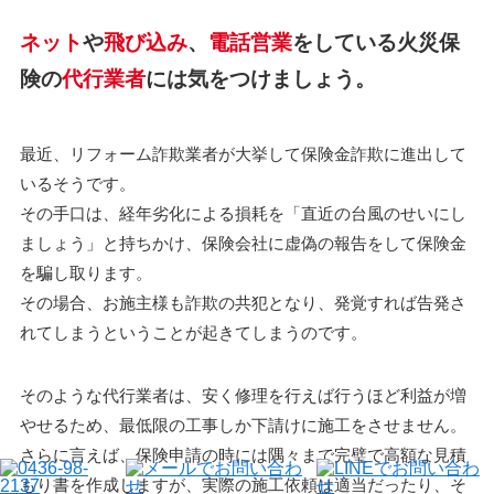
ネット
や
飛び込み
、
電話営業
をしている火災保
険の
代行業者
には気をつけましょう。
最近、リフォーム詐欺業者が大挙して保険金詐欺に進出して
いるそうです。
その手口は、経年劣化による損耗を「直近の台風のせいにし
ましょう」と持ちかけ、保険会社に虚偽の報告をして保険金
を騙し取ります。
その場合、お施主様も詐欺の共犯となり、発覚すれば告発さ
れてしまうということが起きてしまうのです。
そのような代行業者は、安く修理を行えば行うほど利益が増
やせるため、最低限の工事しか下請けに施工をさせません。
さらに言えば、保険申請の時には隅々まで完璧で高額な見積
もり書を作成しますが、実際の施工依頼は適当だったり、そ