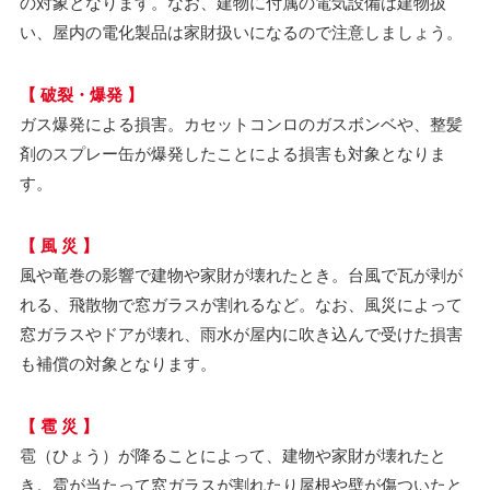
の対象となります。なお、建物に付属の電気設備は建物扱
い、屋内の電化製品は家財扱いになるので注意しましょう。
【 破裂・爆発 】
ガス爆発による損害。カセットコンロのガスボンベや、整髪
剤のスプレー缶が爆発したことによる損害も対象となりま
す。
【 風 災 】
風や竜巻の影響で建物や家財が壊れたとき。台風で瓦が剥が
れる、飛散物で窓ガラスが割れるなど。なお、風災によって
窓ガラスやドアが壊れ、雨水が屋内に吹き込んで受けた損害
も補償の対象となります。
【 雹 災 】
雹（ひょう）が降ることによって、建物や家財が壊れたと
き。雹が当たって窓ガラスが割れたり屋根や壁が傷ついたと