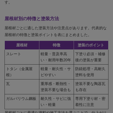
す。
屋根材別の特徴と塗装方法
屋根材ごとに適した塗装方法や注意点があります。代表的な
屋根材の特徴と塗装ポイントを表にまとめました。
屋根材
特徴
塗装のポイント
スレート
軽量・普及率高
下塗り必須・補修
い・耐用年数20年
後の塗装が重要
トタン（金属屋
軽量・耐久性・サ
防錆処理・高耐久
根）
ビやすい
塗料を使用
瓦
重厚感・断熱性・
塗装不要な陶器瓦
塗装不要な場合も
も存在
ガルバリウム鋼板
耐久性・サビに強
専用下塗り材・密
い・軽量
着性に注意
屋根材ごとに最適な塗料や施工方法を選ぶことで、仕上がり