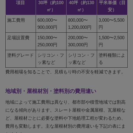
項目
30坪（約100
40坪（約130
平米単価（目
㎡）
㎡）
安）
施工費用
600,000〜
800,000〜
3,000〜5,500
900,000円
1,200,000円
円
足場設置費
150,000〜
200,000〜
1,500〜2,500
250,000円
300,000円
円
塗料グレード
シリコン・フ
シリコン・フ
塗料種類によ
ッ素など
ッ素など
る
費用相場を知ることで、見積もり時の不安を軽減できます。
地域別・屋根材別・塗料別の費用違い
地域によって施工費用は異なり、都市部や積雪地域では割高
になる傾向があります。スレート屋根や金属屋根、瓦屋根な
ど、屋根材ごとに必要な塗料や下地処理工程が変わるため、
費用も変動します。主な屋根材別の費用違いを下記の表にま