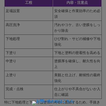
工程
内容・注意点
足場設置
安全確保と作業効率のため必
須
高圧洗浄
汚れやコケ、古い塗膜をしっ
かり除去
下地処理
ひび割れ・サビの補修や下地
強化
下塗り
下地と塗料の密着性を高める
中塗り
塗膜厚を確保し、耐久性を向
上
上塗り
美観と仕上げ、耐候性の最終
強化
完成・点検
仕上がりや不具合がないか入
念に確認
特に下地処理と下塗りは塗装の寿命に直結するため、手抜き