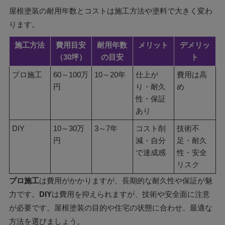
屋根塗装の耐用年数とコストは施工方法や塗料で大きく変わ
ります。
施工方法
費用目安
耐用年数
メリット
デメリッ
（30坪）
の目安
ト
プロ施工
60～100万
10～20年
仕上が
費用は高
円
り・耐久
め
性・保証
あり
DIY
10～30万
3～7年
コスト削
技術不
円
減・自分
足・耐久
で達成感
性・安全
リスク
プロ施工
は費用がかかりますが、長期的な耐久性や保証が魅
力です。
DIY
は費用を抑えられますが、技術や安全面に注意
が必要です。屋根塗装の目的や住宅の状態に合わせ、最適な
方法を選びましょう。