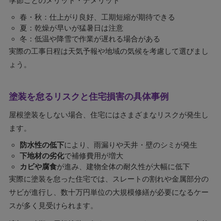
季節ごとのメリット・デメリット
春・秋：仕上がり良好、工期短縮が期待できる
夏：乾燥が早いが猛暑日は注意
冬：低温や降雪で作業が遅れる場合がある
実際の工事日程は天気予報や地域の気候を考慮して選びまし
ょう。
塗装を怠るリスクと住宅損害の具体事例
屋根塗装をしない場合、住宅にはさまざまなリスクが発生し
ます。
防水性の低下
により、雨漏りや天井・壁のシミが発生
下地材の劣化
で補修費用が増大
カビや腐食
が進み、建物全体の耐久性が大幅に低下
実際に塗装を怠った住宅では、スレートの割れや金属部分の
サビが進行し、数十万円単位の大規模修繕が必要になるケー
スが多く見受けられます。