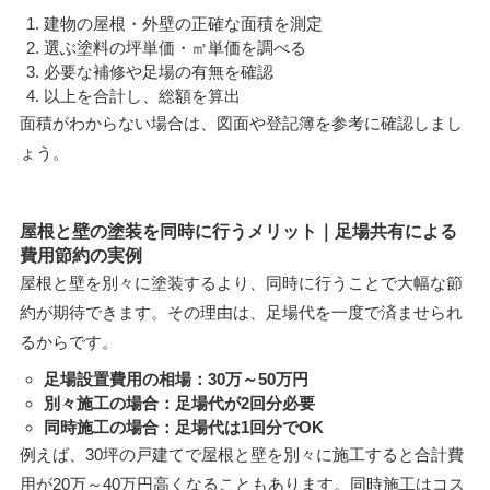
建物の屋根・外壁の正確な面積を測定
選ぶ塗料の坪単価・㎡単価を調べる
必要な補修や足場の有無を確認
以上を合計し、総額を算出
面積がわからない場合は、図面や登記簿を参考に確認しまし
ょう。
屋根と壁の塗装を同時に行うメリット｜足場共有による
費用節約の実例
屋根と壁を別々に塗装するより、同時に行うことで大幅な節
約が期待できます。その理由は、足場代を一度で済ませられ
るからです。
足場設置費用の相場：30万～50万円
別々施工の場合：足場代が2回分必要
同時施工の場合：足場代は1回分でOK
例えば、30坪の戸建てで屋根と壁を別々に施工すると合計費
用が20万～40万円高くなることもあります。同時施工はコス