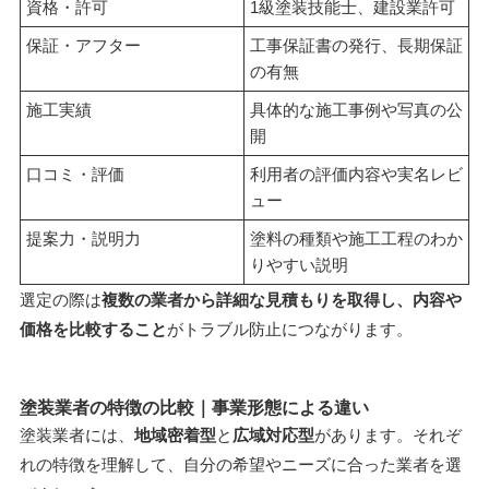
資格・許可
1級塗装技能士、建設業許可
保証・アフター
工事保証書の発行、長期保証
の有無
施工実績
具体的な施工事例や写真の公
開
口コミ・評価
利用者の評価内容や実名レビ
ュー
提案力・説明力
塗料の種類や施工工程のわか
りやすい説明
選定の際は
複数の業者から詳細な見積もりを取得し、内容や
価格を比較すること
がトラブル防止につながります。
塗装業者の特徴の比較｜事業形態による違い
塗装業者には、
地域密着型
と
広域対応型
があります。それぞ
れの特徴を理解して、自分の希望やニーズに合った業者を選