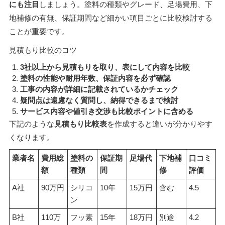
にも注目
しましょう。塗料の種類やグレード、足場費用、下
地補修の有無、保証期間など細かい項目ごとに比較検討する
ことが重要です。
見積もり比較のコツ
3社以上から見積もりを取り、表にして内容を比較
塗料の性能や耐用年数、保証内容を必ず確認
工事の内容が詳細に記載されているかチェック
疑問点は遠慮なく質問し、納得できるまで検討
サービス内容や値引き交渉も比較ポイントに含める
下記のような
見積もり比較表
を作成すると違いが分かりやす
くなります。
業者名
費用総
塗料の
保証期
足場代
下地補
口コミ
額
種類
間
修
評価
A社
90万円
シリコ
10年
15万円
含む
4.5
ン
B社
110万
フッ素
15年
18万円
別途
4.2