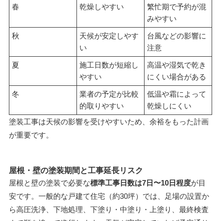
春
乾燥しやすい
繁忙期で予約が混
みやすい
秋
天候が安定しやす
台風などの影響に
い
注意
夏
施工日数が短縮し
高温や湿気で乾き
やすい
にくい場合がある
冬
業者の予定が比較
低温や霜によって
的取りやすい
乾燥しにくい
塗装工事は天候の影響を受けやすいため、余裕をもった計画
が重要です。
屋根・壁の塗装期間と工事延長リスク
屋根と壁の塗装で必要な
標準工事日数は7日〜10日程度
が目
安です。一般的な戸建て住宅（約30坪）では、足場の設置か
ら高圧洗浄、下地処理、下塗り・中塗り・上塗り、最終検査