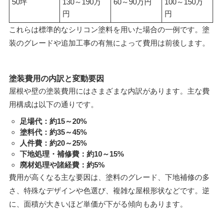
50坪
130～190万
60～90万円
100～150万
円
円
これらは標準的なシリコン塗料を用いた場合の一例です。塗
装のグレードや追加工事の有無によって費用は前後します。
塗装費用の内訳と変動要因
屋根や壁の塗装費用にはさまざまな内訳があります。主な費
用構成は以下の通りです。
足場代：約15～20%
塗料代：約35～45%
人件費：約20～25%
下地処理・補修費：約10～15%
廃材処理や諸経費：約5%
費用が高くなる主な要因は、塗料のグレード、下地補修の多
さ、特殊なデザインや色選び、複雑な屋根形状などです。逆
に、面積が大きいほど単価が下がる傾向もあります。