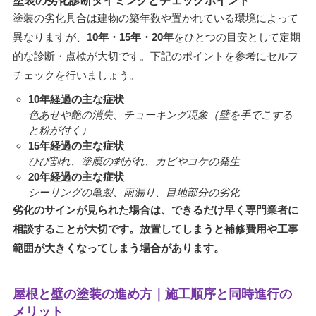
塗装の劣化診断タイミングとチェックポイント
塗装の劣化具合は建物の築年数や置かれている環境によって
異なりますが、
10年・15年・20年
をひとつの目安として定期
的な診断・点検が大切です。下記のポイントを参考にセルフ
チェックを行いましょう。
10年経過の主な症状
色あせや艶の消失、チョーキング現象（壁を手でこする
と粉が付く）
15年経過の主な症状
ひび割れ、塗膜の剥がれ、カビやコケの発生
20年経過の主な症状
シーリングの亀裂、雨漏り、目地部分の劣化
劣化のサインが見られた場合は、できるだけ早く専門業者に
相談することが大切です。放置してしまうと補修費用や工事
範囲が大きくなってしまう場合があります。
屋根と壁の塗装の進め方｜施工順序と同時進行の
メリット