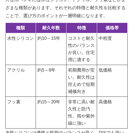
ざまな種類があります。それぞれの特徴と耐久性を比較する
ことで、選び方のポイントが一層明確になります。
種類
耐久年数
特徴
価格帯
水性シリコン
約10～15年
コストと耐久
中程度
性のバランス
が良い。住宅
用に適する
アクリル
約5～8年
初期費用が安
低価格
い。耐久性は
控えめで短期
補修向き
フッ素
約15～20年
非常に高い耐
高価格
久性と防汚
性。雨や紫外
線に強い
水性シリコンは価格と性能のバランスが良く、DIYでも扱い