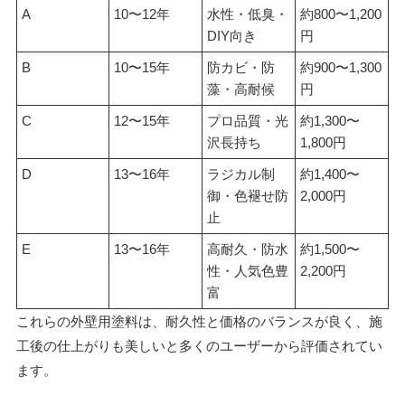
A
10〜12年
水性・低臭・
約800〜1,200
DIY向き
円
B
10〜15年
防カビ・防
約900〜1,300
藻・高耐候
円
C
12〜15年
プロ品質・光
約1,300〜
沢長持ち
1,800円
D
13〜16年
ラジカル制
約1,400〜
御・色褪せ防
2,000円
止
E
13〜16年
高耐久・防水
約1,500〜
性・人気色豊
2,200円
富
これらの外壁用塗料は、耐久性と価格のバランスが良く、施
工後の仕上がりも美しいと多くのユーザーから評価されてい
ます。