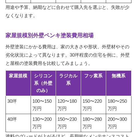
用途や予算、納期などに合わせて購入先を選ぶと、失敗が少
なくなります。
家屋規模別外壁ペンキ塗装費用相場
外壁塗装にかかる費用は、家の大きさや形状、外壁材やその
劣化状況によって異なります。30坪程度の住宅を例に、外壁
と屋根の塗装費用を比較してみましょう。
家屋規模
シリコン
ラジカル
フッ素系
無機系
系（外壁
系
のみ）
30坪
100〜150
120〜180
150〜220
180〜250
万円
万円
万円
万円
40坪
130〜200
150〜230
180〜280
200〜300
万円
万円
万円
万円
塗料のグレードが上がるほど、長期的なメンテナンスコスト