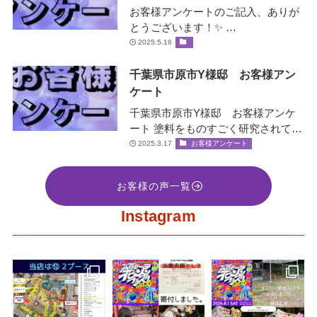
お客様アンケートのご記入、ありが
とうございます！✨ …
2025.5.16
千葉県市原市Y様邸 お客様アン
ケート
千葉県市原市Y様邸 お客様アンケ
ート 塗料をものすごく研究されてい
て、お客様の大事な家を守ると言う
2025.3.17
お客様アンケート
社長の誠意をすごく感じ絶対間違い
な…
お客様の声一覧
Instagram