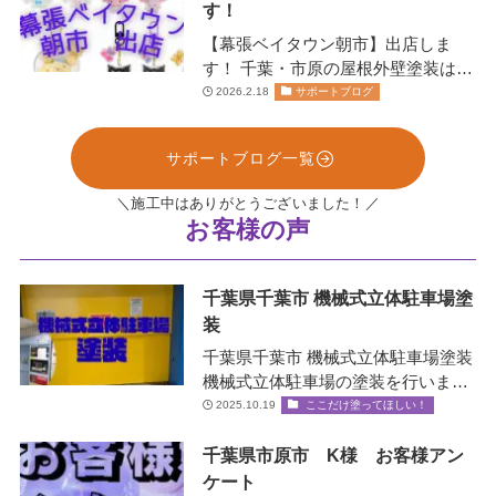
す！
【幕張ベイタウン朝市】出店しま
す！ 千葉・市原の屋根外壁塗装は、
お任せください！株式会社リペイン
2026.2.18
サポートブログ
ト🫟 …
サポートブログ一覧
＼施工中はありがとうございました！／
お客様の声
千葉県千葉市 機械式立体駐車場塗
装
千葉県千葉市 機械式立体駐車場塗装
機械式立体駐車場の塗装を行いまし
た！✨ 機械式立体駐車場とは？ エレ
2025.10.19
ここだけ塗ってほしい！
ベータ…
千葉県市原市 K様 お客様アン
ケート