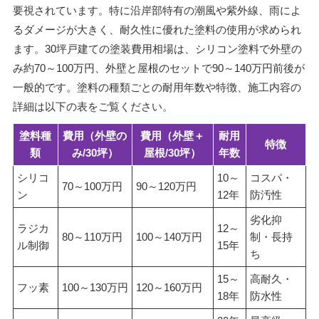
要視されています。特に沿岸部特有の潮風や紫外線、雨によ
るダメージが大きく、耐久性に優れた塗料の使用が求められ
ます。30坪戸建ての塗装費用相場は、シリコン塗料で外壁の
み約70～100万円、外壁と屋根のセットで90～140万円前後が
一般的です。塗料の種類ごとの耐用年数や特徴、施工内容の
詳細は以下の表をご覧ください。
塗料種
費用（外壁の
費用（外壁＋
耐用
特徴
類
み/30坪）
屋根/30坪）
年数
シリコ
10～
コスパ・
70～100万円
90～120万円
ン
12年
防汚性
劣化抑
ラジカ
12～
80～110万円
100～140万円
制・長持
ル制御
15年
ち
15～
高耐久・
フッ素
100～130万円
120～160万円
18年
防水性