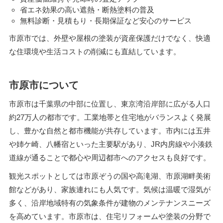
省エネ効果の高い遮熱・断熱塗料の普及
無料診断・見積もり・長期保証など安心のサービス
市原市では、外壁や屋根の塗装が資産保護だけでなく、快適
な住環境や生活コストの削減にも直結しています。
市原市について
市原市は千葉県の中部に位置し、東京湾沿岸部に広がる人口
約27万人の都市です。工業地帯と住宅地がバランスよく発展
し、豊かな自然と都市機能が共存しています。市内には五井
や姉ケ崎、八幡宿といった主要駅があり、JR内房線や小湊鉄
道線が通ることで都心や周辺都市へのアクセスも良好です。
観光スポットとしては市原ぞうの国や高滝湖、市原湖畔美術
館などがあり、家族連れにも人気です。気候は温暖で湿気が
多く、沿岸地域特有の気象条件が建物のメンテナンスニーズ
を高めています。市原市は、住宅リフォームや塗装の分野で