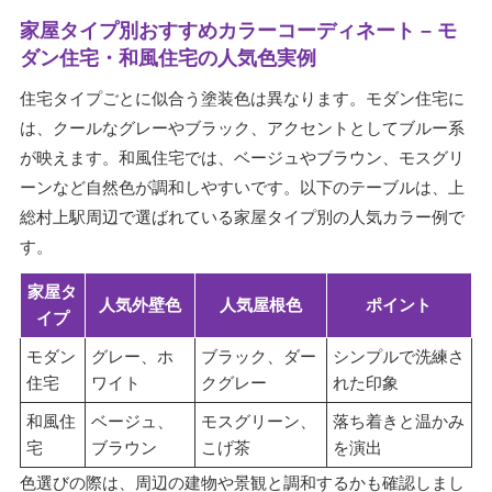
家屋タイプ別おすすめカラーコーディネート – モ
ダン住宅・和風住宅の人気色実例
住宅タイプごとに似合う塗装色は異なります。モダン住宅に
は、クールなグレーやブラック、アクセントとしてブルー系
が映えます。和風住宅では、ベージュやブラウン、モスグリ
ーンなど自然色が調和しやすいです。以下のテーブルは、上
総村上駅周辺で選ばれている家屋タイプ別の人気カラー例で
す。
家屋タ
人気外壁色
人気屋根色
ポイント
イプ
モダン
グレー、ホ
ブラック、ダー
シンプルで洗練さ
住宅
ワイト
クグレー
れた印象
和風住
ベージュ、
モスグリーン、
落ち着きと温かみ
宅
ブラウン
こげ茶
を演出
色選びの際は、周辺の建物や景観と調和するかも確認しまし