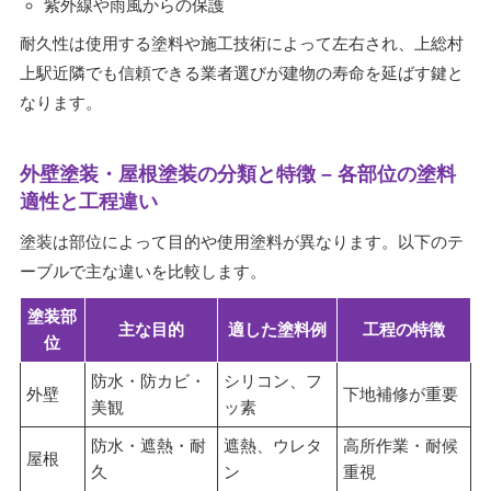
紫外線や雨風からの保護
耐久性は使用する塗料や施工技術によって左右され、上総村
上駅近隣でも信頼できる業者選びが建物の寿命を延ばす鍵と
なります。
外壁塗装・屋根塗装の分類と特徴 – 各部位の塗料
適性と工程違い
塗装は部位によって目的や使用塗料が異なります。以下のテ
ーブルで主な違いを比較します。
塗装部
主な目的
適した塗料例
工程の特徴
位
防水・防カビ・
シリコン、フ
外壁
下地補修が重要
美観
ッ素
防水・遮熱・耐
遮熱、ウレタ
高所作業・耐候
屋根
久
ン
重視