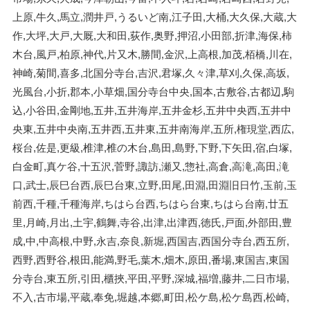
上原,牛久,馬立,潤井戸,うるいど南,江子田,大桶,大久保,大蔵,大
作,大坪,大戸,大厩,大和田,荻作,奥野,押沼,小田部,折津,海保,柿
木台,風戸,柏原,神代,片又木,勝間,金沢,上高根,加茂,栢橋,川在,
神崎,菊間,喜多,北国分寺台,吉沢,君塚,久々津,草刈,久保,高坂,
光風台,小折,郡本,小草畑,国分寺台中央,国本,古敷谷,古都辺,駒
込,小谷田,金剛地,五井,五井海岸,五井金杉,五井中央西,五井中
央東,五井中央南,五井西,五井東,五井南海岸,五所,権現堂,西広,
桜台,佐是,更級,椎津,椎の木台,島田,島野,下野,下矢田,宿,白塚,
白金町,真ケ谷,十五沢,菅野,諏訪,瀬又,惣社,高倉,高滝,高田,滝
口,武士,辰巳台西,辰巳台東,立野,田尾,田淵,田淵旧日竹,玉前,玉
前西,千種,千種海岸,ちはら台西,ちはら台東,ちはら台南,廿五
里,月崎,月出,土宇,鶴舞,寺谷,出津,出津西,徳氏,戸面,外部田,豊
成,中,中高根,中野,永吉,奈良,新堀,西国吉,西国分寺台,西五所,
西野,西野谷,根田,能満,野毛,葉木,畑木,原田,番場,東国吉,東国
分寺台,東五所,引田,櫃挾,平田,平野,深城,福増,藤井,二日市場,
不入,古市場,平蔵,奉免,堀越,本郷,町田,松ケ島,松ケ島西,松崎,