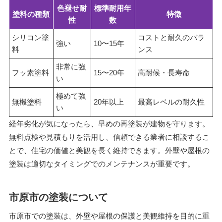
色褪せ耐
標準耐用年
塗料の種類
特徴
性
数
シリコン塗
コストと耐久のバラ
強い
10〜15年
料
ンス
非常に強
フッ素塗料
15〜20年
高耐候・長寿命
い
極めて強
無機塗料
20年以上
最高レベルの耐久性
い
経年劣化が気になったら、早めの再塗装が建物を守ります。
無料点検や見積もりを活用し、信頼できる業者に相談するこ
とで、住宅の価値と美観を長く維持できます。外壁や屋根の
塗装は適切なタイミングでのメンテナンスが重要です。
市原市の塗装について
市原市での塗装は、外壁や屋根の保護と美観維持を目的に重