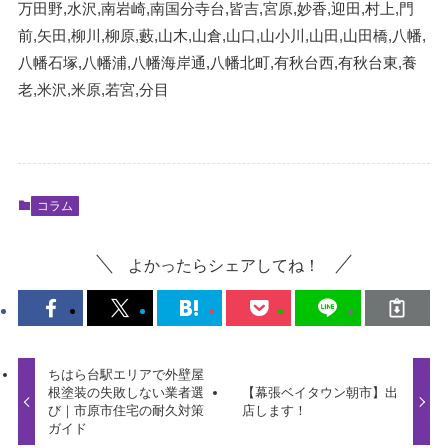
万田野,水沢,南岩崎,南国分寺台,皆吉,宮原,妙香,迎田,村上,門
前,矢田,柳川,柳原,藪,山木,山倉,山口,山小川,山田,山田橋,八幡,
八幡石塚,八幡浦,八幡海岸通,八幡北町,有秋台西,有秋台東,養
老,米沢,米原,若宮,分目
コラム
よかったらシェアしてね！
ちはら台駅エリアで外壁屋
根塗装の失敗しない業者選
【幕張ベイタウン朝市】出
び｜市原市住宅の耐久対策
店します！
ガイド