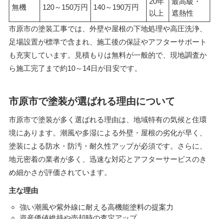
20年
最高級・
無機
120～150万円
140～190万円
以上
遮熱性
市原市の塗装工事では、外壁や屋根の下地処理や高圧洗浄、
足場設置が標準で含まれ、施工後の保証やアフターサポート
も充実しています。見積もりは無料が一般的で、現地調査か
ら施工完了まで約10～14日が目安です。
市原市で塗装が選ばれる理由について
市原市で塗装が多く選ばれる理由は、地域特有の気候と住環
境にあります。潮風や多湿による外壁・屋根の劣化が早く、
塗装による防水・防汚・耐久性アップが必須です。さらに、
地元密着の業者が多く、迅速な対応とアフターサービスのき
め細かさが評価されています。
主な理由
強い潮風や紫外線に耐える高機能塗料の提案力
資産価値維持や売却時の査定アップ