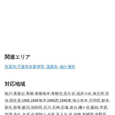
関連エリア
市原市
,
千葉市
木更津市
,
茂原市
,
袖ケ浦市
対応地域
相川,青葉台,青柳,青柳海岸,青柳北,安久谷,浅井小向,旭五所,安
須,朝生原,姉崎,姉崎海岸,姉崎西,姉崎東,海士有木,天羽田,新井,
新生,新巻,飯沼,池和田,石川,石神,石塚,泉台,磯ケ谷,飯給,市原,
市場,糸久,犬成,今津朝山,今富,不入斗,岩,岩崎,岩崎西,岩野見,