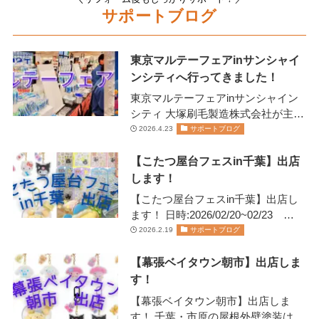
サポートブログ
東京マルテーフェアinサンシャイ
ンシティへ行ってきました！
東京マルテーフェアinサンシャイン
シティ 大塚刷毛製造株式会社が主催
します 2026年2月13日(金)14日(土)に
2026.4.23
サポートブログ
開催されま…
【こたつ屋台フェスin千葉】出店
します！
【こたつ屋台フェスin千葉】出店し
ます！ 日時:2026/02/20~02/23
11:00~20:00日にちにより営業…
2026.2.19
サポートブログ
【幕張ベイタウン朝市】出店しま
す！
【幕張ベイタウン朝市】出店しま
す！ 千葉・市原の屋根外壁塗装は、