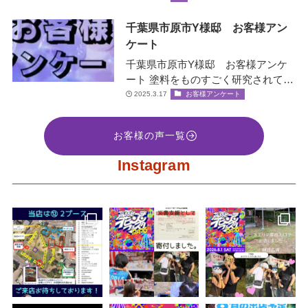
千葉県市原市Y様邸 お客様アン
ケート
千葉県市原市Y様邸 お客様アンケ
ート 塗料をものすごく研究されてい
て、お客様の大事な家を守ると言う
2025.3.17
お客様アンケート
社長の誠意をすごく感じ絶対間違い
な…
お客様の声一覧
Instagram