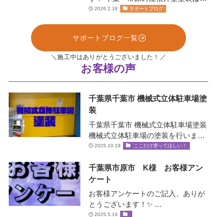
お任せください！株式会社リペイン
2026.2.18
サポートブログ
ト🫟 …
サポートブログ一覧
＼施工中はありがとうございました！／
お客様の声
千葉県千葉市 機械式立体駐車場塗
装
千葉県千葉市 機械式立体駐車場塗装
機械式立体駐車場の塗装を行いまし
た！✨ 機械式立体駐車場とは？ エレ
2025.10.19
ここだけ塗ってほしい！
ベータ…
千葉県市原市 K様 お客様アン
ケート
お客様アンケートのご記入、ありが
とうございます！✨ …
2025.5.16