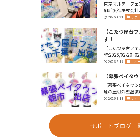
東京マルテーフェア
刷毛製造株式会社が主催します
(金)14日(土)に
2026.4.23
サポ
【こたつ屋台フ
す！
【こたつ屋台フェス
時:2026/02/20~
り営業…
2026.2.19
サポ
【幕張ベイタウ
【幕張ベイタウン朝市
原の屋根外壁塗装
社リペイント🫟 …
2026.2.18
サポ
サポートブログ一