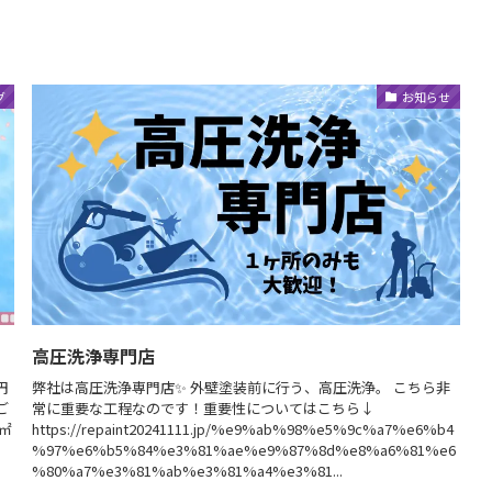
グ
お知らせ
高圧洗浄専門店
円
弊社は高圧洗浄専門店✨ 外壁塗装前に行う、高圧洗浄。 こちら非
ご
常に重要な工程なのです！重要性についてはこちら↓
㎡
https://repaint20241111.jp/%e9%ab%98%e5%9c%a7%e6%b4
%97%e6%b5%84%e3%81%ae%e9%87%8d%e8%a6%81%e6
%80%a7%e3%81%ab%e3%81%a4%e3%81...