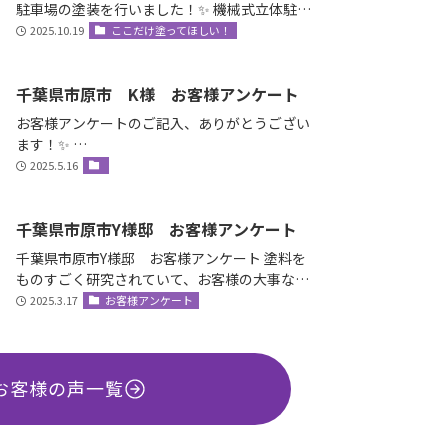
駐車場の塗装を行いました！✨ 機械式立体駐車
場とは？ エレベータ…
2025.10.19
ここだけ塗ってほしい！
千葉県市原市 K様 お客様アンケート
お客様アンケートのご記入、ありがとうござい
ます！✨ …
2025.5.16
千葉県市原市Y様邸 お客様アンケート
千葉県市原市Y様邸 お客様アンケート 塗料を
ものすごく研究されていて、お客様の大事な家
を守ると言う社長の誠意をすごく感じ絶対間違
2025.3.17
お客様アンケート
いな…
お客様の声一覧