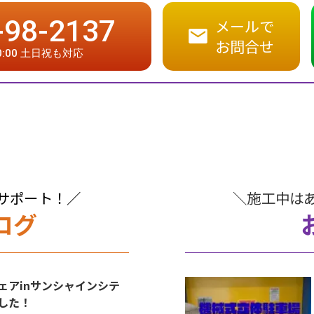
-98-2137
メールで
お問合せ
20:00 土日祝も対応
サポート！／
＼施工中は
ログ
ェアinサンシャインシテ
した！