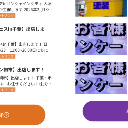
inサンシャインシティ 大塚
 2026年2月13日
開催されま…
ートブログ
ェスin千葉】出店しま
in千葉】出店します！ 日
02/23 11:00~20:00日にちによ
ートブログ
ン朝市】出店します！
】出店します！ 千葉・市
は、お任せください！株式会
ートブログ
覧