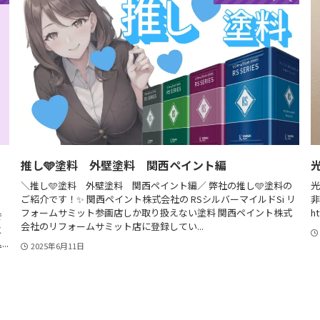
推し🩵塗料 外壁塗料 関西ペイント編
＼推し🩵塗料 外壁塗料 関西ペイント編／ 弊社の推し🩵塗料の
光
ご紹介です！✨ 関西ペイント株式会社の RSシルバーマイルドSi リ
非
、
フォームサミット参画店しか取り扱えない塗料 関西ペイント株式
ht
で
会社のリフォームサミット店に登録してい...
と
..
2025年6月11日