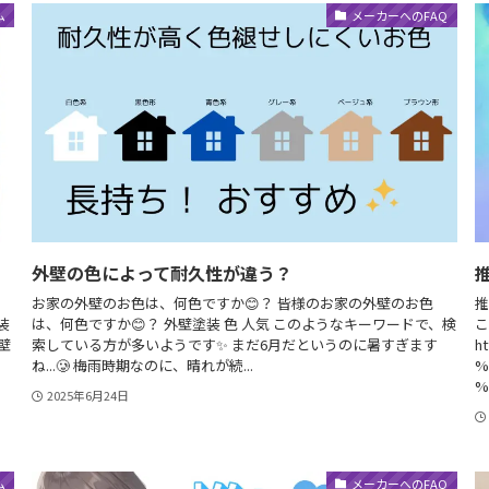
ム
メーカーへのFAQ
外壁の色によって耐久性が違う？
お家の外壁のお色は、何色ですか😊？ 皆様のお家の外壁のお色
推
装
は、何色ですか😊？ 外壁塗装 色 人気 このようなキーワードで、検
こ
壁
索している方が多いようです✨ まだ6月だというのに暑すぎます
h
ね...🥲 梅雨時期なのに、晴れが続...
%
%
2025年6月24日
ム
メーカーへのFAQ