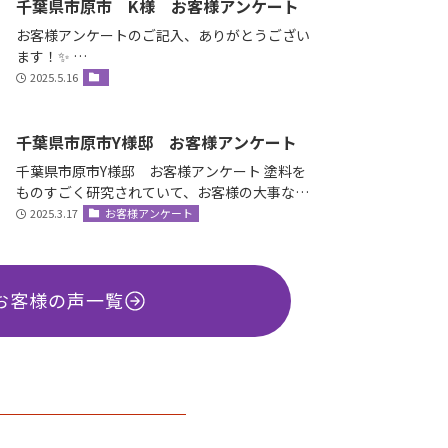
千葉県市原市 K様 お客様アンケート
お客様アンケートのご記入、ありがとうござい
ます！✨ …
2025.5.16
千葉県市原市Y様邸 お客様アンケート
千葉県市原市Y様邸 お客様アンケート 塗料を
ものすごく研究されていて、お客様の大事な家
を守ると言う社長の誠意をすごく感じ絶対間違
2025.3.17
お客様アンケート
いな…
お客様の声一覧