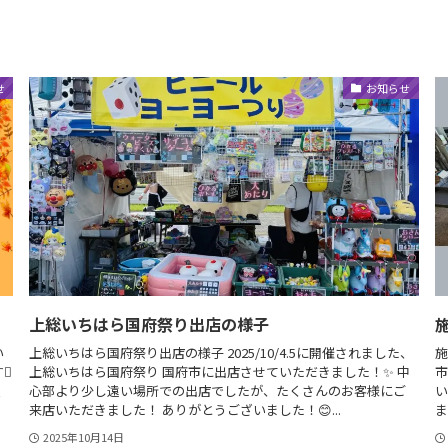
せ
お知らせ
上総いちはら国府祭り出店の様子
い
上総いちはら国府祭り出店の様子 2025/10/4.5に開催されました、
施
🫟
上総いちはら国府祭り 国府市に出店させていただきました！✨ 中
市
愛
心部より少し遠い場所での出店でしたが、たくさんのお客様にご
い
来店いただきました！ ありがとうございました！😊...
ま
2025年10月14日