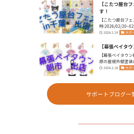
【こたつ屋台フ
す！
【こたつ屋台フェス
時:2026/02/20~
り営業…
2026.2.19
サポ
【幕張ベイタウ
【幕張ベイタウン朝市
原の屋根外壁塗装
社リペイント🫟 …
2026.2.18
サポ
サポートブログ一