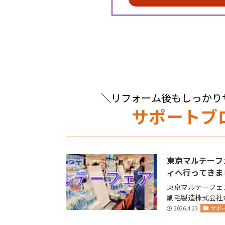
＼リフォーム後もしっかり
サポートブ
東京マルテーフ
ィへ行ってきま
東京マルテーフェア
刷毛製造株式会社が主催します
(金)14日(土)に
2026.4.23
サポ