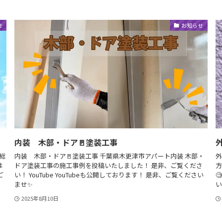
せ
お知らせ
内装 木部・ドア🚪塗装工事
上総
内装 木部・ドア🚪塗装工事 千葉県木更津市アパート内装 木部・
外
は
ドア塗装工事の施工事例を投稿いたしました！ 是非、ご覧くださ
方
ご
い！ YouTube YouTubeも公開しております！ 是非、ご覧ください

ませ✨
い
2025年8月10日