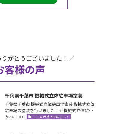
ありがとうございました！／
お客様の声
千葉県千葉市 機械式立体駐車場塗装
千葉県千葉市 機械式立体駐車場塗装 機械式立体
駐車場の塗装を行いました！✨ 機械式立体駐車
場とは？ エレベータ…
2025.10.19
ここだけ塗ってほしい！