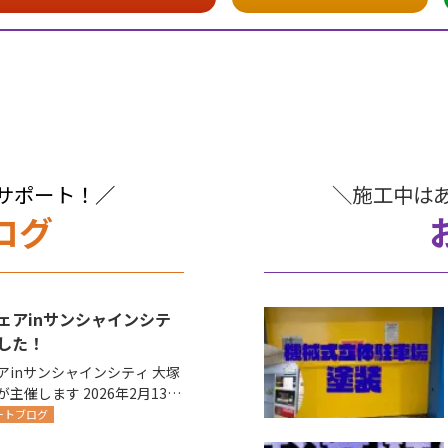
サポート！／
＼施工中は
ログ
ェアinサンシャインシテ
した！
inサンシャインシティ 大塚
 2026年2月13日
開催されま…
ートブログ