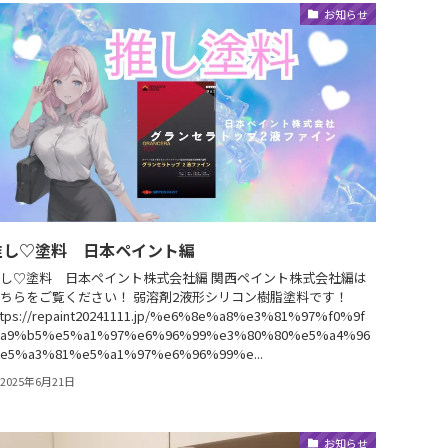
お知らせ
推し♡塗料 日本ペイント編
し♡塗料 日本ペイント株式会社編 関西ペイント株式会社編は
ちらをご覧ください！ 弱溶剤2液形シリコン樹脂塗料です！
ttps://repaint20241111.jp/%e6%8e%a8%e3%81%97%f0%9f
a9%b5%e5%a1%97%e6%96%99%e3%80%80%e5%a4%96
e5%a3%81%e5%a1%97%e6%96%99%e...
2025年6月21日
お知らせ