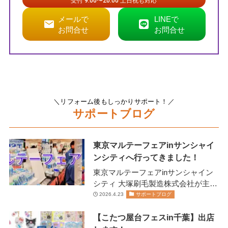
受付 9:00〜20:00 土日祝も対応
メールで
LINEで
お問合せ
お問合せ
＼リフォーム後もしっかりサポート！／
サポートブログ
東京マルテーフェアinサンシャイ
ンシティへ行ってきました！
東京マルテーフェアinサンシャイン
シティ 大塚刷毛製造株式会社が主催
します 2026年2月13日(金)14日(土)に
2026.4.23
サポートブログ
開催されま…
【こたつ屋台フェスin千葉】出店