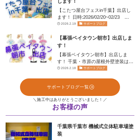
します！
【こたつ屋台フェスin千葉】出店し
ます！ 日時:2026/02/20~02/23
11:00~20:00日にちにより営業…
2026.2.19
サポートブログ
【幕張ベイタウン朝市】出店しま
す！
【幕張ベイタウン朝市】出店しま
す！ 千葉・市原の屋根外壁塗装は、
お任せください！株式会社リペイン
2026.2.18
サポートブログ
ト🫟 …
サポートブログ一覧
＼施工中はありがとうございました！／
お客様の声
千葉県千葉市 機械式立体駐車場塗
装