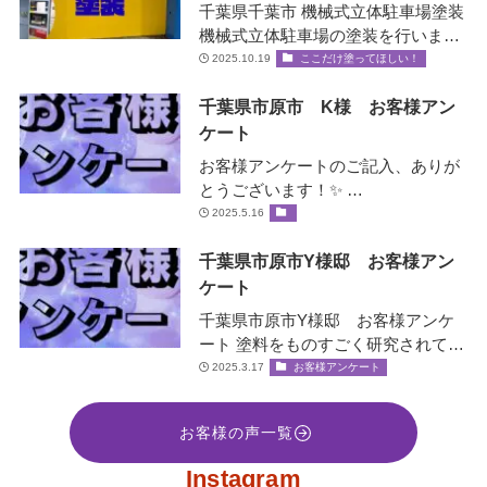
千葉県千葉市 機械式立体駐車場塗装
機械式立体駐車場の塗装を行いまし
た！✨ 機械式立体駐車場とは？ エレ
2025.10.19
ここだけ塗ってほしい！
ベータ…
千葉県市原市 K様 お客様アン
ケート
お客様アンケートのご記入、ありが
とうございます！✨ …
2025.5.16
千葉県市原市Y様邸 お客様アン
ケート
千葉県市原市Y様邸 お客様アンケ
ート 塗料をものすごく研究されてい
て、お客様の大事な家を守ると言う
2025.3.17
お客様アンケート
社長の誠意をすごく感じ絶対間違い
な…
お客様の声一覧
Instagram